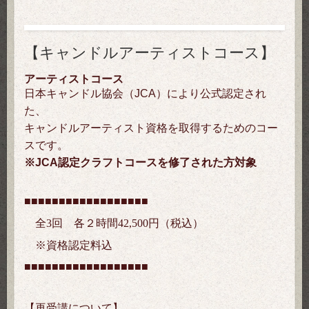
【キャンドルアーティストコース】
アーティストコース
日本キャンドル協会（JCA）により公式認定され
た、
キャンドルアーティスト資格を取得するためのコー
スです。
※JCA認定クラフトコースを修了された方対象
■■■
■■■
■■■
■■■
■■■
■■■
全3回 各２時間42,500
円（税込）
※資格認定料込
■■■
■■■
■■■
■■■
■■■
■■■
【再受講について】