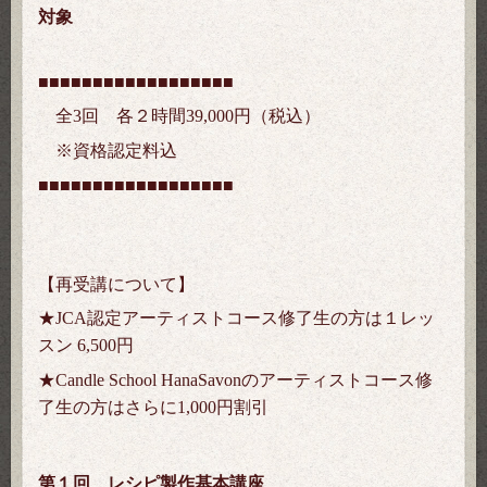
対象
■■■
■■■
■■■
■■■
■■■
■■■
全3回 各２時間39,000
円（税込）
※資格認定料込
■■■
■■■
■■■
■■■
■■■
■■■
【再受講について】
★JCA認定アーティストコース修了生の方は１レッ
スン 6,500円
★Candle School HanaSavonのアーティストコース修
了生の方はさらに1,000円割引
第１回 レシピ製作基本講座