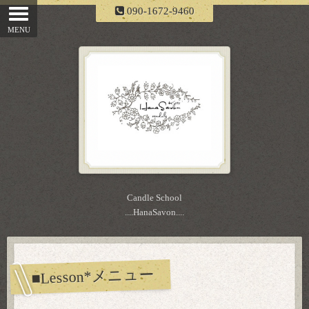
090-1672-9460
Candle School
....HanaSavon....
■Lesson*メニュー