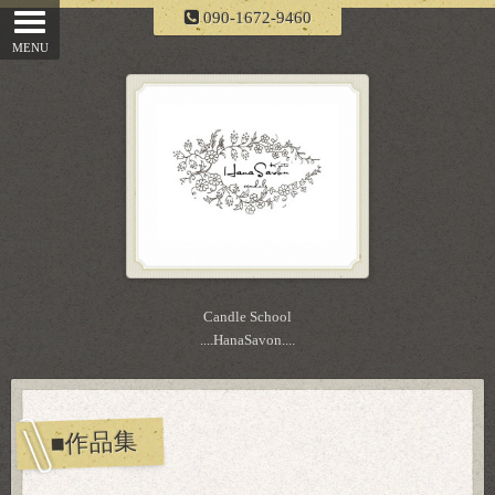
090-1672-9460
Candle School
....HanaSavon....
■作品集