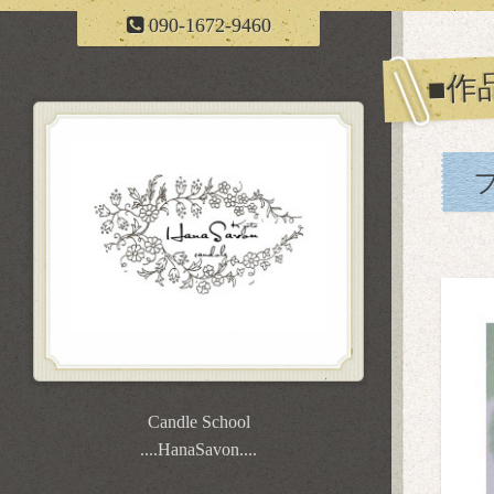
090-1672-9460
■作
Candle School
....HanaSavon....