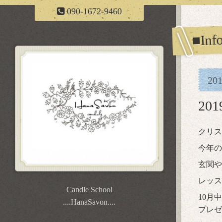
090-1672-9460
■Inf
20
20
クリス
今年の
玄関や
レッス
Candle School
10月
....HanaSavon....
プレゼ