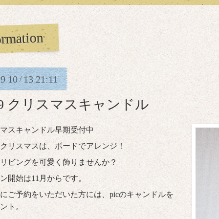
ormation
19
10
13
21:11
/
19 クリスマスキャンドル
マスキャンドル早期受付中
クリスマスは、ボードでアレンジ！
リビングを可愛く飾りませんか？
ン開始は11月からです。
中にご予約をいただいた方には、picのキャンドルを
ント。