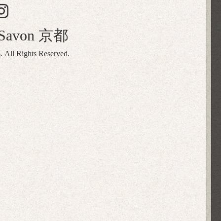
naSavon 京都
都
. All Rights Reserved.