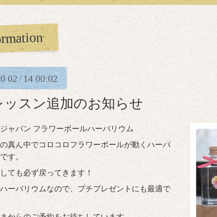
ormation
20
02
14
00:02
/
レッスン追加のお知らせ
ジャパン フラワーボールハーバリウム
の真ん中でコロコロフラワーボールが動くハーバ
です。
しても必ず戻ってきます！
ハーバリウムなので、プチプレゼントにも最適で
まからのご予約をお待ちしています。