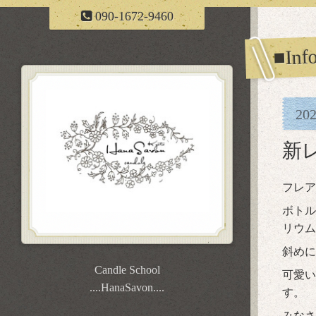
090-1672-9460
■Inf
20
新
フレア
ボトル
リウム
斜めに
Candle School
可愛い
....HanaSavon....
す。
みなさ