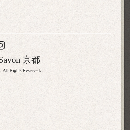
naSavon 京都
都
. All Rights Reserved.