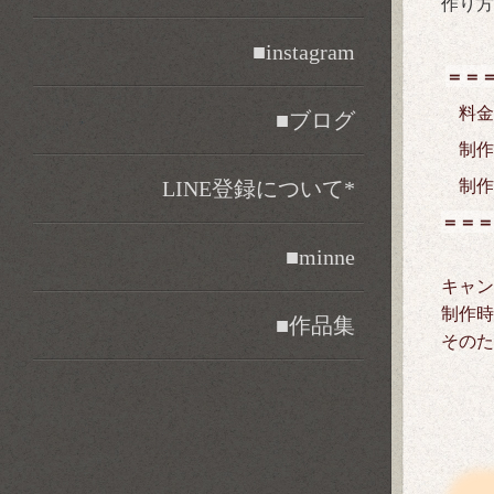
作り方
■instagram
＝＝
料金 
■ブログ
制作個
LINE登録について*
制作時
＝＝＝
■minne
キャン
制作時
■作品集
そのた