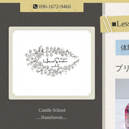
090-1672-9460
■Le
体
プ
Candle School
....HanaSavon....