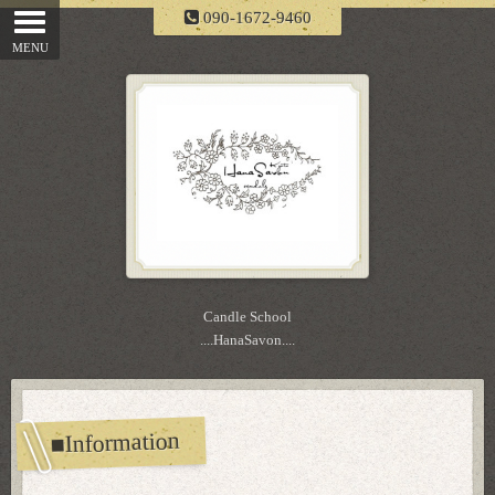
090-1672-9460
Candle School
....HanaSavon....
■Information