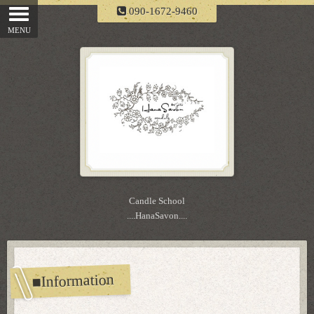
090-1672-9460
Candle School
....HanaSavon....
■Information