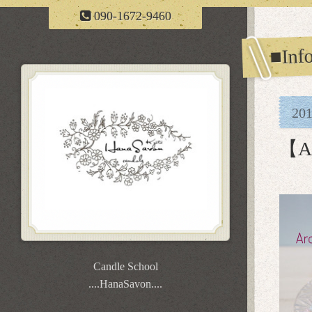
090-1672-9460
■Inf
20
【A
Candle School
....HanaSavon....