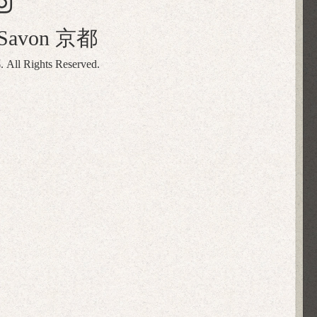
naSavon 京都
都
. All Rights Reserved.