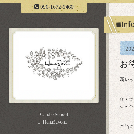
090-1672-9460
■Inf
20
お
新レッ
✩ ⋆ ✩
✩ ⋆ ✩
Candle School
....HanaSavon....
本当に