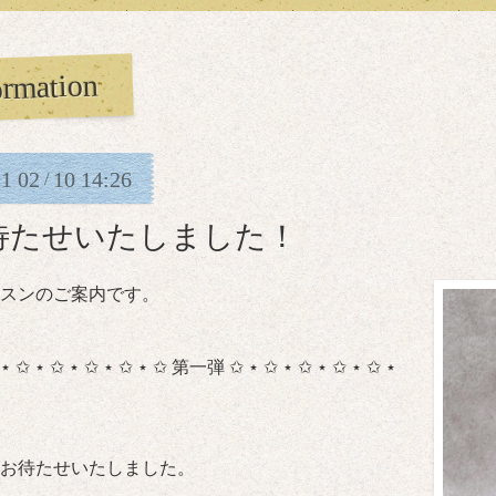
ormation
21
02
10
14:26
/
待たせいたしました！
スンのご案内です。
 ⋆ ✩ ⋆ ✩ ⋆ ✩ ⋆ ✩ ⋆ ✩ 第一弾 ✩ ⋆ ✩ ⋆ ✩ ⋆ ✩ ⋆ ✩ ⋆
お待たせいたしました。