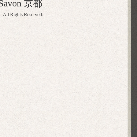
naSavon 京都
都
. All Rights Reserved.