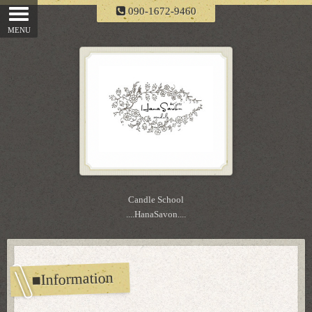
090-1672-9460
Candle School
....HanaSavon....
■Information